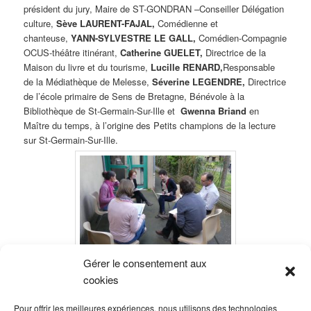
président du jury, Maire de ST-GONDRAN –
Conseiller D
élégation
culture,
Sève LAURENT-FAJAL,
Comédienne et
chanteuse,
YANN-SYLVESTRE LE GALL,
Comédien-Compagnie
OCUS-théâtre itinérant,
Catherine GUELET,
Directrice de la
Maison du livre et du tourisme,
Lucille RENARD,
Responsable
de la Médiathèque de Melesse,
Séverine LEGENDRE,
Directrice
de l’école primaire de Sens de Bretagne, Bénévole à la
Bibliothèque de St-Germain-Sur-Ille et
Gwenna Briand
en
Maître du temps, à l’origine des Petits champions de la lecture
sur St-Germain-Sur-Ille.
Gérer le consentement aux
cookies
Pour offrir les meilleures expériences, nous utilisons des technologies