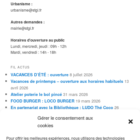
Urbanisme :
urbanisme@stgi.fr
Autres demandes :
mairie@stgi.fr
Horaires d'ouverture au public
Lundi, mercredi, jeudi : 09h - 12h
Mardi, vendredi : 14h - 18h
FIL ACTUS
VACANCES D’ÉTÉ : ouverture
8 juillet 2026
Vacances de printemps – ouverture aux horaires habituels
13
avril 2026
Atelier poterie le bol pincé
31 mars 2026
FOOD BURGER : LOCO BURGER
19 mars 2026
En partenariat avec la Bibliothèque : LUDO Thé Coco
26
janvier 2026
Gérer le consentement aux
Exposition Adleiz de janvier à février 2026
20 janvier 2026
cookies
En partenariat avec la Bibliothèque : Soirée SLAM
20 janvier
2026
Pour offrir les meilleures expériences, nous utilisons des technologies