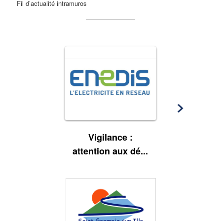
Fil d’actualité intramuros
Vigilance :
EXPLO
attention aux dé
...
VAL D'I