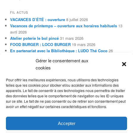
FIL ACTUS
VACANCES D’ÉTÉ : ouverture
8 juillet 2026
Vacances de printemps – ouverture aux horaires habituels
13
avril 2026
Atelier poterie le bol pincé
31 mars 2026
FOOD BURGER : LOCO BURGER
19 mars 2026
En partenariat avec la Bibliothèque : LUDO Thé Coco
26
janvier 2026
Gérer le consentement aux
Exposition Adleiz de janvier à février 2026
20 janvier 2026
cookies
En partenariat avec la Bibliothèque : Soirée SLAM
20 janvier
2026
Pour offrir les meilleures expériences, nous utilisons des technologies
Vacances de noël
26 décembre 2025
telles que les cookies pour stocker et/ou accéder aux informations des
Animation petite enfance 2025-2026
5 septembre 2025
appareils. Le fait de consentir à ces technologies nous permettra de traiter
Votre bibliothèque est ouverte le mercredi matin à partir de
des données telles que le comportement de navigation ou les ID uniques
septembre 2025
29 août 2025
sur ce site. Le fait de ne pas consentir ou de retirer son consentement peut
avoir un effet négatif sur certaines caractéristiques et fonctions.
Politique de cookies (UE)
Accepter