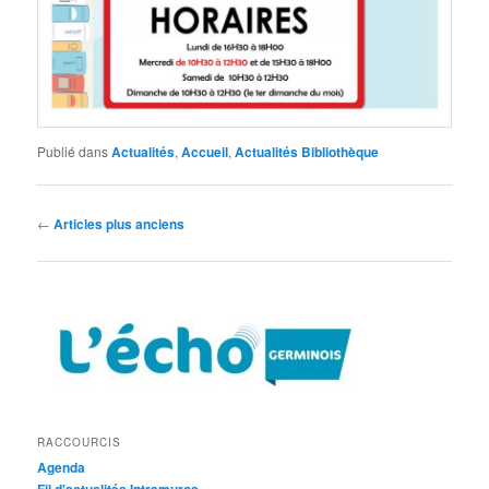
Publié dans
Actualités
,
Accueil
,
Actualités Bibliothèque
Navigation
←
Articles plus anciens
des
articles
RACCOURCIS
Agenda