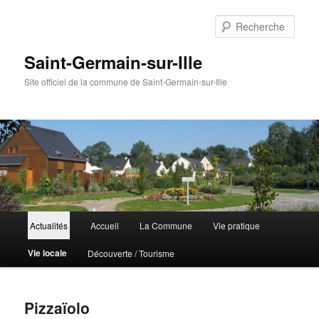
Aller
au
Rech
contenu
principal
Saint-Germain-sur-Ille
Site officiel de la commune de Saint-Germain-sur-Ille
Menu
Actualités
Accueil
La Commune
Vie pratique
principal
Vie locale
Découverte / Tourisme
Pizzaïolo