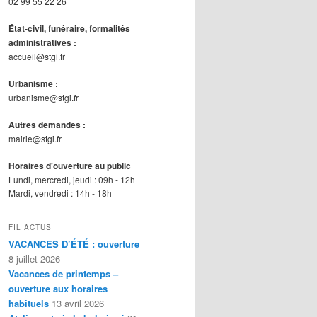
02 99 55 22 26
État-civil, funéraire, formalités
administratives :
accueil@stgi.fr
Urbanisme :
urbanisme@stgi.fr
Autres demandes :
mairie@stgi.fr
Horaires d'ouverture au public
Lundi, mercredi, jeudi : 09h - 12h
Mardi, vendredi : 14h - 18h
FIL ACTUS
VACANCES D’ÉTÉ : ouverture
8 juillet 2026
Vacances de printemps –
ouverture aux horaires
habituels
13 avril 2026