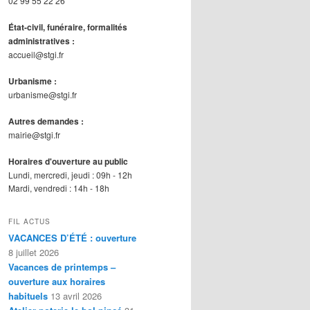
02 99 55 22 26
État-civil, funéraire, formalités
administratives :
accueil@stgi.fr
Urbanisme :
urbanisme@stgi.fr
Autres demandes :
mairie@stgi.fr
Horaires d'ouverture au public
Lundi, mercredi, jeudi : 09h - 12h
Mardi, vendredi : 14h - 18h
FIL ACTUS
VACANCES D’ÉTÉ : ouverture
8 juillet 2026
Vacances de printemps –
ouverture aux horaires
habituels
13 avril 2026