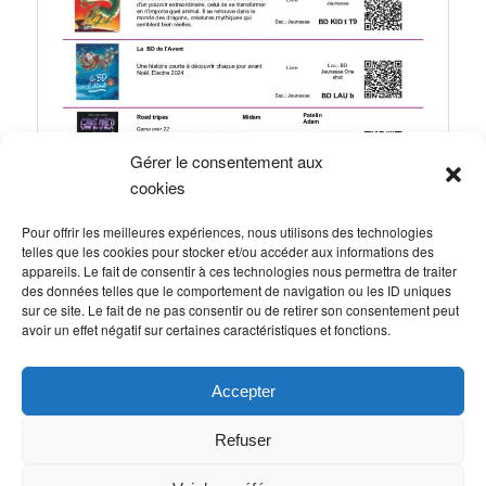
Gérer le consentement aux
cookies
Pour offrir les meilleures expériences, nous utilisons des technologies
telles que les cookies pour stocker et/ou accéder aux informations des
appareils. Le fait de consentir à ces technologies nous permettra de traiter
Ce contenu a été publié dans
Actualités
,
Accueil
,
Actualités
des données telles que le comportement de navigation ou les ID uniques
Bibliothèque
par
Nathalie Jalouin
. Mettez-le en favori avec son
sur ce site. Le fait de ne pas consentir ou de retirer son consentement peut
permalien
.
avoir un effet négatif sur certaines caractéristiques et fonctions.
Politique de cookies (UE)
Accepter
Refuser