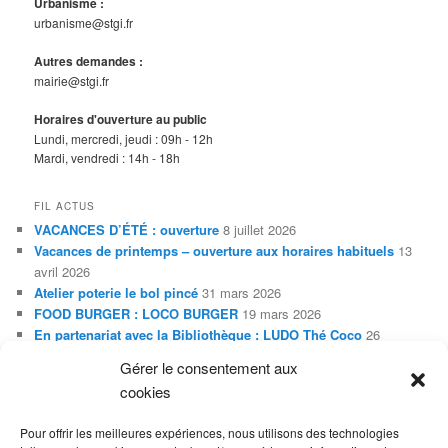
Urbanisme :
urbanisme@stgi.fr
Autres demandes :
mairie@stgi.fr
Horaires d'ouverture au public
Lundi, mercredi, jeudi : 09h - 12h
Mardi, vendredi : 14h - 18h
FIL ACTUS
VACANCES D’ÉTÉ : ouverture
8 juillet 2026
Vacances de printemps – ouverture aux horaires habituels
13
avril 2026
Atelier poterie le bol pincé
31 mars 2026
FOOD BURGER : LOCO BURGER
19 mars 2026
En partenariat avec la Bibliothèque : LUDO Thé Coco
26
janvier 2026
Gérer le consentement aux
Exposition Adleiz de janvier à février 2026
20 janvier 2026
cookies
En partenariat avec la Bibliothèque : Soirée SLAM
20 janvier
2026
Pour offrir les meilleures expériences, nous utilisons des technologies
Vacances de noël
26 décembre 2025